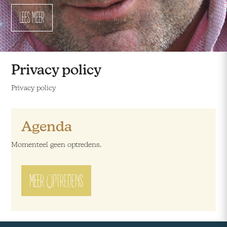
LEES MEER
LEES MEER
LEES MEER
LEES MEER
Privacy policy
Privacy policy
Agenda
Momenteel geen optredens.
MEER OPTREDENS