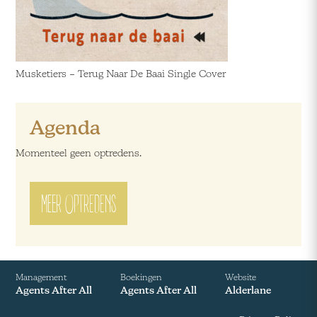
Musketiers – Terug Naar De Baai Single Cover
Agenda
Momenteel geen optredens.
MEER OPTREDENS
Management
Boekingen
Website
Agents After All
Agents After All
Alderlane