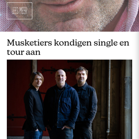
LEES MEER
LEES MEER
LEES MEER
LEES MEER
Musketiers kondigen single en
tour aan