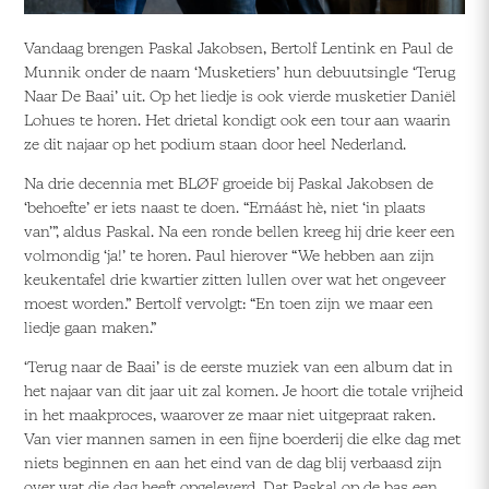
Vandaag brengen Paskal Jakobsen, Bertolf Lentink en Paul de
Munnik onder de naam ‘Musketiers’ hun debuutsingle ‘Terug
Naar De Baai’ uit. Op het liedje is ook vierde musketier Daniël
Lohues te horen. Het drietal kondigt ook een tour aan waarin
ze dit najaar op het podium staan door heel Nederland.
Na drie decennia met BLØF groeide bij Paskal Jakobsen de
‘behoefte’ er iets naast te doen. “Ernáást hè, niet ‘in plaats
van’”, aldus Paskal. Na een ronde bellen kreeg hij drie keer een
volmondig ‘ja!’ te horen. Paul hierover “We hebben aan zijn
keukentafel drie kwartier zitten lullen over wat het ongeveer
moest worden.” Bertolf vervolgt: “En toen zijn we maar een
liedje gaan maken.”
‘Terug naar de Baai’ is de eerste muziek van een album dat in
het najaar van dit jaar uit zal komen. Je hoort die totale vrijheid
in het maakproces, waarover ze maar niet uitgepraat raken.
Van vier mannen samen in een fijne boerderij die elke dag met
niets beginnen en aan het eind van de dag blij verbaasd zijn
over wat die dag heeft opgeleverd. Dat Paskal op de bas een